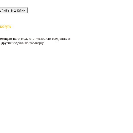
упить в 1 клик
АКОРДА
помощью него можно с легкостью соединять и
 других изделий из паракорда.