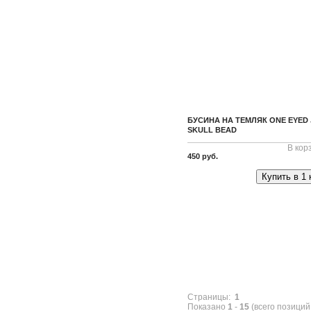
БУСИНА НА ТЕМЛЯК ONE EYED
SKULL BEAD
В кор
450 руб.
Купить в 1 
Страницы:
1
Показано
1
-
15
(всего позиций