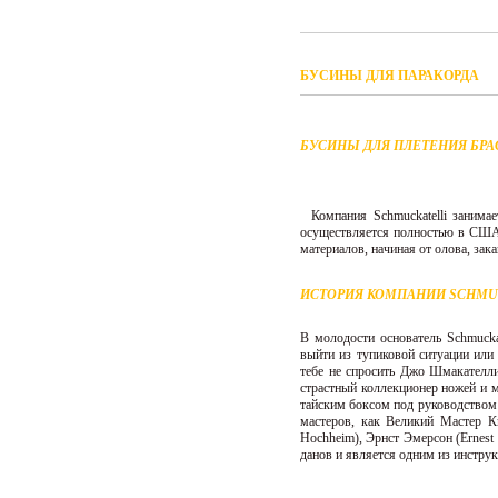
БУСИНЫ ДЛЯ ПАРАКОРДА
БУСИНЫ ДЛЯ ПЛЕТЕНИЯ БРА
Компания Schmuckatelli занима
осуществляется полностью в США,
материалов, начиная от олова, зак
ИСТОРИЯ КОМПАНИИ SCHMUC
В молодости основатель Schmuck
выйти из тупиковой ситуации или
тебе не спросить Джо Шмакателли
страстный коллекционер ножей и м
тайским боксом под руководством 
мастеров, как Великий Мастер 
Hochheim), Эрнст Эмерсон (Ernes
данов и является одним из инстру