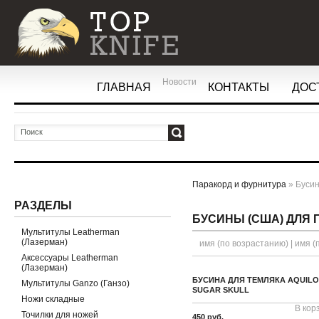
Новости
ГЛАВНАЯ
КОНТАКТЫ
ДОС
ОК
Паракорд и фурнитура
» Буси
РАЗДЕЛЫ
БУСИНЫ (США) ДЛЯ 
Мультитулы Leatherman
(Лазерман)
имя (по возрастанию) | имя (
Аксессуары Leatherman
(Лазерман)
БУСИНА ДЛЯ ТЕМЛЯКА AQUILO
Мультитулы Ganzo (Ганзо)
SUGAR SKULL
Ножи складные
В кор
Точилки для ножей
450 руб.