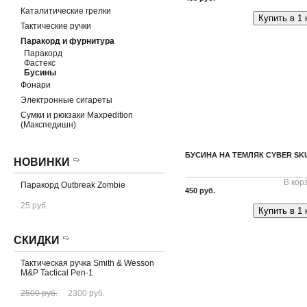
Каталитические грелки
Купить в 1 
Тактические ручки
Паракорд и фурнитура
Паракорд
Фастекс
Бусины
Фонари
Электронные сигареты
Сумки и рюкзаки Maxpedition
(Макспедишн)
БУСИНА НА ТЕМЛЯК CYBER SK
НОВИНКИ
В кор
Паракорд Outbreak Zombie
450 руб.
25 руб.
Купить в 1 
СКИДКИ
Тактическая ручка Smith & Wesson
M&P Tactical Pen-1
2500 руб.
2300 руб.