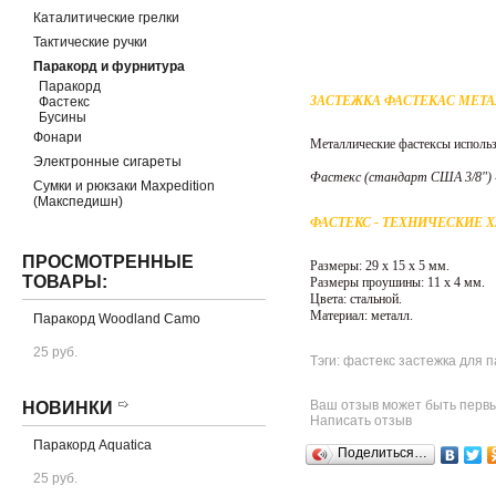
Каталитические грелки
Тактические ручки
Паракорд и фурнитура
Паракорд
ЗАСТЕЖКА ФАСТЕКАС МЕТА
Фастекс
Бусины
Фонари
Металлические фастексы использу
Электронные сигареты
Фастекс (стандарт США 3/8") -
Сумки и рюкзаки Maxpedition
(Макспедишн)
ФАСТЕКС - ТЕХНИЧЕСКИЕ 
ПРОСМОТРЕННЫЕ
Размеры: 29 х 15 х 5 мм.
ТОВАРЫ:
Размеры проушины: 11 х 4 мм.
Цвета: стальной.
Материал: металл.
Паракорд Woodland Camo
25 руб.
Тэги: фастекс застежка для 
Ваш отзыв может быть перв
НОВИНКИ
Написать отзыв
Паракорд Aquatica
Поделиться…
25 руб.