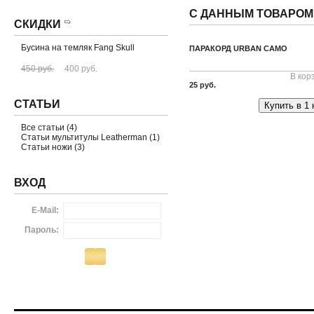
С ДАННЫМ ТОВАРОМ
СКИДКИ
Бусина на темляк Fang Skull
ПАРАКОРД URBAN CAMO
450 руб.
400 руб.
В кор
25 руб.
СТАТЬИ
Купить в 1 
Все статьи (4)
Статьи мультитулы Leatherman (1)
Статьи ножи (3)
ВХОД
E-Mail:
Пароль: