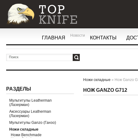
Новости
ГЛАВНАЯ
КОНТАКТЫ
ДОС
ОК
Ножи складные
» Нож Ganzo G
РАЗДЕЛЫ
НОЖ GANZO G712
Мультитулы Leatherman
(Лазерман)
Аксессуары Leatherman
(Лазерман)
Мультитулы Ganzo (Ганзо)
Ножи складные
Ножи Benchmade