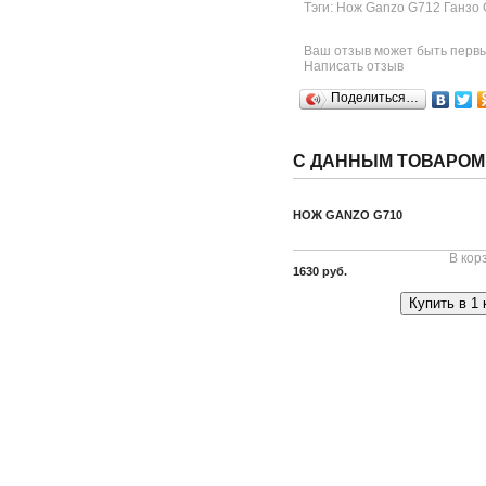
Тэги: Нож Ganzo G712 Ганзо
Ваш отзыв может быть перв
Написать отзыв
Поделиться…
С ДАННЫМ ТОВАРОМ
НОЖ GANZO G710
В кор
1630 руб.
Купить в 1 