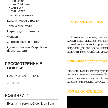
Ножи Ontario
Ножи Cold Steel
Ножи Buck
Ножи Ganzo
Точилки для ножей
Каталитические грелки
НОЖ GANZO G712 НЕЗАМЕ
Тактические ручки
Паракорд и фурнитура
Фонари
Охотникам, туристам, спортсм
качественный складной нож. Мно
Электронные сигареты
– такой же вытянутый корпус, з
Сумки и рюкзаки Maxpedition
вырезами для пальцев на нижней
(Макспедишн)
подрезать ножку гриба или срезат
ОПИСАНИЕ МОДЕЛИ НОЖА G
ПРОСМОТРЕННЫЕ
ТОВАРЫ:
Еще один важный фактор привлека
не подверженная ржавлению. Для
Нож Cold Steel Ti Lite 4
имеет огромное значение. К то
хорошо поддающейся заточке. Лез
4100 руб.
НОЖ GANZO G712 ВИДЕО
НОВИНКИ
Бусина на темляк Green Man Bead